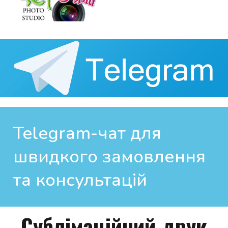
Telegram-чат для 
швидкого замовлення 
та консультацій
Сублімаційний друк