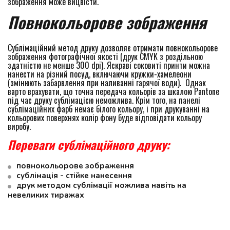
зображення може вицвісти.
Повнокольорове зображення
Сублімаційний метод друку дозволяє отримати повнокольорове 
зображення фотографічної якості (друк CMYK з роздільною 
здатністю не менше 300 dpi). Яскраві соковиті принти можна 
нанести на різний посуд, включаючи кружки-хамелеони 
(змінюють забарвлення при наливанні гарячої води).  Однак 
варто врахувати, що точна передача кольорів за шкалою Pantone 
під час друку сублімацією неможлива. Крім того, на панелі 
сублімаційних фарб немає білого кольору, і при друкуванні на 
кольорових поверхнях колір фону буде відповідати кольору 
виробу.
Переваги сублімаційного друку:
повнокольорове зображення
сублімація - стійке нанесення
друк методом сублімації можлива навіть на 
невеликих тиражах