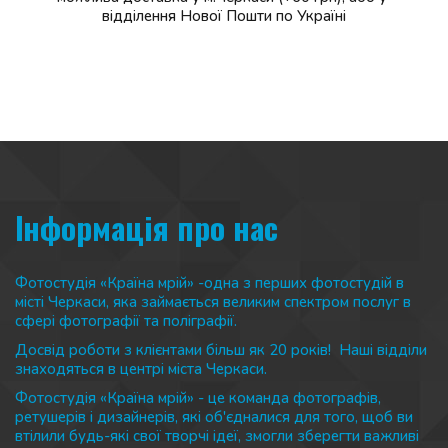
відділення Нової Пошти по Україні
Інформація про нас 
Фотостудія «Країна мрій» -одна з перших фотостудій в 
місті Черкаси, яка займається великим спектром послуг в 
сфері фотографії та поліграфії. 
Досвід роботи з клієнтами більш як 20 років!  Наші відділи 
знаходяться в центрі міста Черкаси.
Фотостудія «Країна мрій» - це команда фотографів, 
ретушерів і дизайнерів, які об'єдналися для того, щоб ви 
втілили будь-які свої творчі ідеї, змогли зберегти важливі 