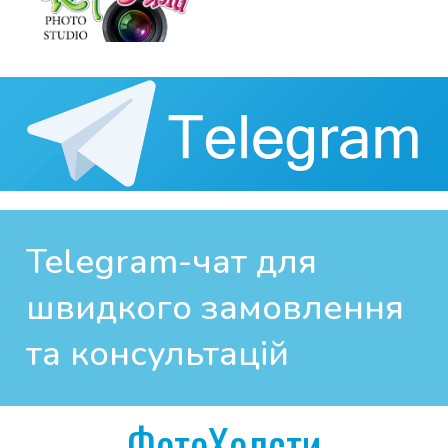
Telegram-чат для 
швидкого замовлення 
та консультацій
ФотоХолсти