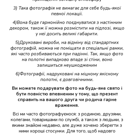
3) Така фотографія не вимагає для себе будь-якої
певної локації.
4)Вона буде гармонійно поєднуватися з настінним
декором, також її можна розмістити на підлозі, якщо
у неї досить великі габарити.
5)Друковані вироби, на відміну від стандартних
фотографій, можна не поміщати в спеціальні рамки,
які часто розбиваються при падінні. Так, якщо фото
на полотні випадково впаде зі стіни, воно
залишиться неушкодженим
6)Фотографії, надруковані на міцному якісному
полотні, є довговічними.
Ви можете подарувати фото на будь-яке свято і
бути повністю впевненим у тому, що презент
справить на вашого друга чи родича гарне
враження.
Всі ми часто фотографуємося: з родиною, друзями,
колегами, товаришами по службі, а також з людьми, з
якими знайомі недавно, але дуже хочемо зберегти з
ними хороші стосунки. Для того, щоб надовго