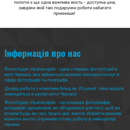
полотні є ще одна важлива якість - доступна ціна,
завдяки якій такі подарунки робити набагато
приємніше!
Інформація про нас 
Фотостудія «Країна мрій» -одна з перших фотостудій в 
місті Черкаси, яка займається великим спектром послуг в 
сфері фотографії та поліграфії. 
Досвід роботи з клієнтами більш як 20 років!  Наші відділи 
знаходяться в центрі міста Черкаси.
Фотостудія «Країна мрій» - це команда фотографів, 
ретушерів і дизайнерів, які об'єдналися для того, щоб ви 
втілили будь-які свої творчі ідеї, змогли зберегти важливі 
моменти життя і отримали готову роботу в найкоротші 
терміни.