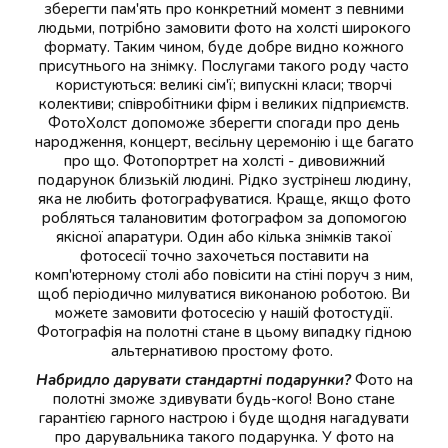
зберегти пам'ять про конкретний момент з певними
людьми, потрібно замовити фото на холсті широкого
формату. Таким чином, буде добре видно кожного
присутнього на знімку. Послугами такого роду часто
користуються: великі сім'ї; випускні класи; творчі
колективи; співробітники фірм і великих підприємств.
ФотоХолст допоможе зберегти спогади про день
народження, концерт, весільну церемонію і ще багато
про що. Фотопортрет на холсті - дивовижний
подарунок близькій людині. Рідко зустрінеш людину,
яка не любить фотографуватися. Краще, якщо фото
робляться талановитим фотографом за допомогою
якісної апаратури. Один або кілька знімків такої
фотосесії точно захочеться поставити на
комп'ютерному столі або повісити на стіні поруч з ним,
щоб періодично милуватися виконаною роботою. Ви
можете замовити фотосесію у нашій фотостудії.
Фотографія на полотні стане в цьому випадку гідною
альтернативою простому фото.
Набридло дарувати стандартні подарунки?
Фото на
полотні зможе здивувати будь-кого! Воно стане
гарантією гарного настрою і буде щодня нагадувати
про дарувальника такого подарунка. У фото на