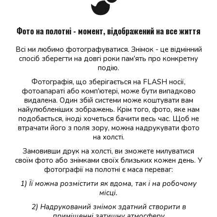
Фото на полотні - момент, відображений на все життя
Всі ми любимо фотографуватися. Знімок - це відмінний
спосіб зберегти на довгі роки пам'ять про конкретну
подію.
Фотографія, що зберігається на FLASH носії,
фотоапараті або комп'ютері, може бути випадково
видалена. Один збій системи може коштувати вам
найулюбленіших зображень. Крім того, фото, яке нам
подобається, іноді хочеться бачити весь час. Щоб не
втрачати його з поля зору, можна надрукувати фото
на холсті.
Замовивши друк на холсті, ви зможете милуватися
своїм фото або знімками своїх близьких кожен день. У
фотографії на полотні є маса переваг:
1) Її можна розмістити як вдома, так і на робочому
місці.
2) Надрукований знімок здатний створити в
приміщенні затишну атмосферу